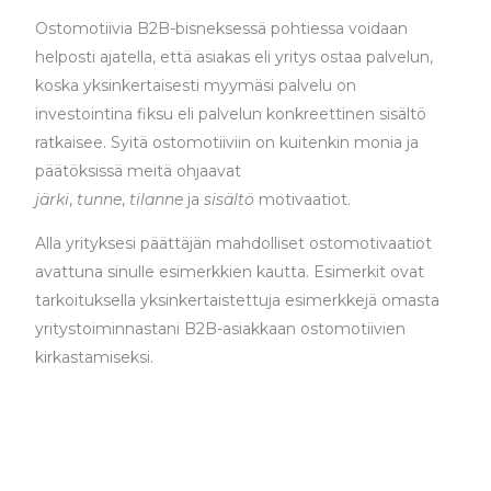
Ostomotiivia B2B-bisneksessä pohtiessa voidaan
helposti ajatella, että asiakas eli yritys ostaa palvelun,
koska yksinkertaisesti myymäsi palvelu on
investointina fiksu eli palvelun konkreettinen sisältö
ratkaisee. Syitä ostomotiiviin on kuitenkin monia ja
päätöksissä meitä ohjaavat
järki
,
tunne
,
tilanne
ja
sisältö
motivaatiot.
Alla yrityksesi päättäjän mahdolliset ostomotivaatiot
avattuna sinulle esimerkkien kautta. Esimerkit ovat
tarkoituksella yksinkertaistettuja esimerkkejä omasta
yritystoiminnastani B2B-asiakkaan ostomotiivien
kirkastamiseksi.