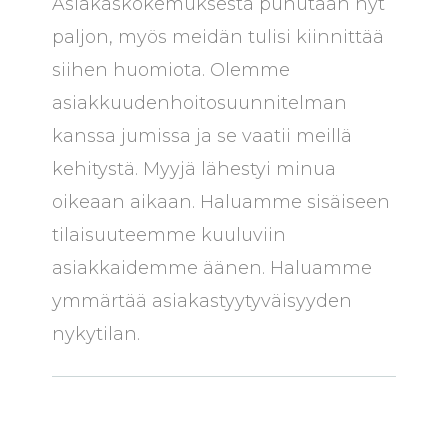
Asiakaskokemuksesta puhutaan nyt
paljon, myös meidän tulisi kiinnittää
siihen huomiota. Olemme
asiakkuudenhoitosuunnitelman
kanssa jumissa ja se vaatii meillä
kehitystä. Myyjä lähestyi minua
oikeaan aikaan. Haluamme sisäiseen
tilaisuuteemme kuuluviin
asiakkaidemme äänen. Haluamme
ymmärtää asiakastyytyväisyyden
nykytilan.