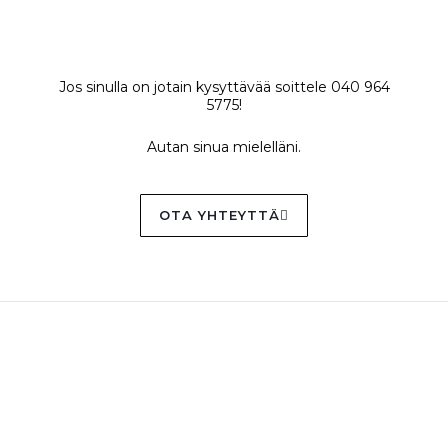
Jos sinulla on jotain kysyttävää soittele 040 964
5775!
Autan sinua mielelläni.
OTA YHTEYTTÄ