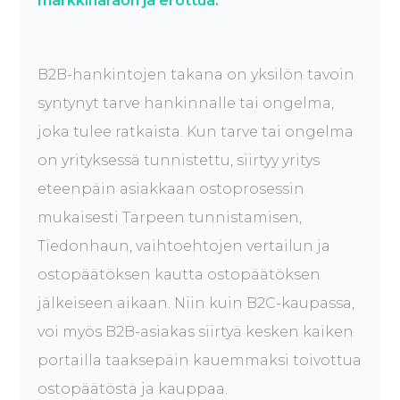
markkinaraon ja erottua.​
B2B-hankintojen takana on yksilön tavoin
syntynyt tarve hankinnalle tai ongelma,
joka tulee ratkaista. Kun tarve tai ongelma
on yrityksessä tunnistettu, siirtyy yritys
eteenpäin asiakkaan ostoprosessin
mukaisesti Tarpeen tunnistamisen,
Tiedonhaun, vaihtoehtojen vertailun ja
ostopäätöksen kautta ostopäätöksen
jälkeiseen aikaan. Niin kuin B2C-kaupassa,
voi myös B2B-asiakas siirtyä kesken kaiken
portailla taaksepäin kauemmaksi toivottua
ostopäätöstä ja kauppaa.