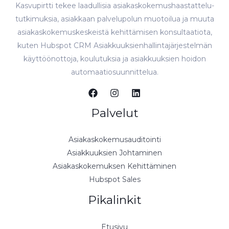
Kasvupirtti tekee laadullisia asiakaskokemushaastattelu-
tutkimuksia, asiakkaan palvelupolun muotoilua ja muuta
asiakaskokemuskeskeistä kehittämisen konsultaatiota,
kuten Hubspot CRM Asiakkuuksienhallintajärjestelmän
käyttöönottoja, koulutuksia ja asiakkuuksien hoidon
automaatiosuunnittelua.
Palvelut
Asiakaskokemusauditointi
Asiakkuuksien Johtaminen
Asiakaskokemuksen Kehittäminen
Hubspot Sales
Pikalinkit
Etusivu