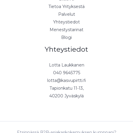
Tietoa Yrityksestä
Palvelut
Yhteystiedot
Menestystarinat
Blogi
Yhteystiedot
Lotta Laukkanen
040 9645775
lotta@kasvupirtti.fi
Tapionkatu 11-13,
40200 Jyväskylä
Etsinnässä B2B-asiakaskokemuksen kumppani?