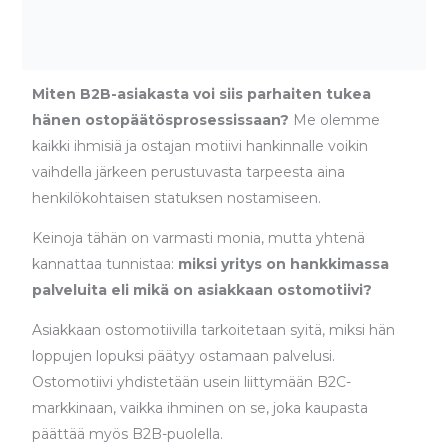
Miten B2B-asiakasta voi siis parhaiten tukea
hänen ostopäätösprosessissaan?
Me olemme
kaikki ihmisiä ja ostajan motiivi hankinnalle voikin
vaihdella järkeen perustuvasta tarpeesta aina
henkilökohtaisen statuksen nostamiseen.
Keinoja tähän on varmasti monia, mutta yhtenä
kannattaa tunnistaa:
miksi yritys on hankkimassa
palveluita eli mikä on asiakkaan ostomotiivi?
Asiakkaan ostomotiivilla tarkoitetaan syitä, miksi hän
loppujen lopuksi päätyy ostamaan palvelusi.
Ostomotiivi yhdistetään usein liittymään B2C-
markkinaan, vaikka ihminen on se, joka kaupasta
päättää myös B2B-puolella.