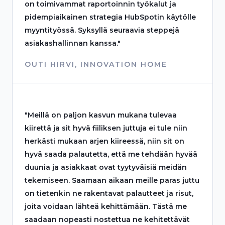
on toimivammat raportoinnin työkalut ja
pidempiaikainen strategia HubSpotin käytölle
myyntityössä. Syksyllä seuraavia steppejä
asiakashallinnan kanssa."
OUTI HIRVI, INNOVATION HOME​
"Meillä on paljon kasvun mukana tulevaa
kiirettä ja sit hyvä fiiliksen juttuja ei tule niin
herkästi mukaan arjen kiireessä, niin sit on
hyvä saada palautetta, että me tehdään hyvää
duunia ja asiakkaat ovat tyytyväisiä meidän
tekemiseen. Saamaan aikaan meille paras juttu
on tietenkin ne rakentavat palautteet ja risut,
joita voidaan lähteä kehittämään. Tästä me
saadaan nopeasti nostettua ne kehitettävät