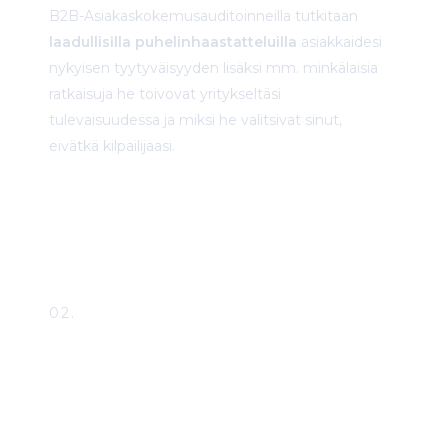
B2B-Asiakaskokemusauditoinneilla tutkitaan
laadullisilla puhelinhaastatteluilla
asiakkaidesi
nykyisen tyytyväisyyden lisäksi mm. minkälaisia
ratkaisuja he toivovat yritykseltäsi
tulevaisuudessa ja miksi he valitsivat sinut,
eivätkä kilpailijaasi.
ALOITA TÄSTÄ
02.
Asiakkuuksien
Johtaminen