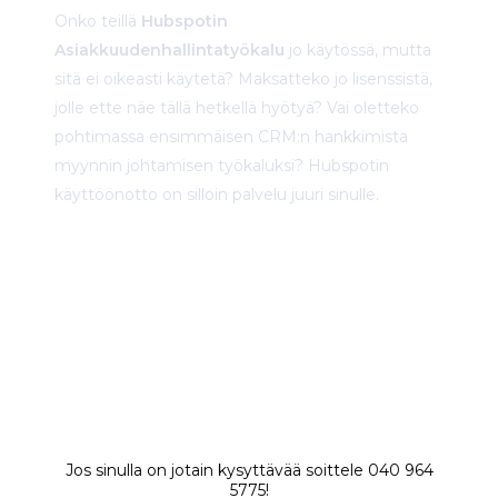
Onko teillä
Hubspotin
Asiakkuudenhallintatyökalu
jo käytössä, mutta
sitä ei oikeasti käytetä? Maksatteko jo lisenssistä,
jolle ette näe tällä hetkellä hyötyä? Vai oletteko
pohtimassa ensimmäisen CRM:n hankkimista
myynnin johtamisen työkaluksi? Hubspotin
käyttöönotto on silloin palvelu juuri sinulle.
ALOITA TÄSTÄ
Jos sinulla on jotain kysyttävää soittele 040 964
5775!