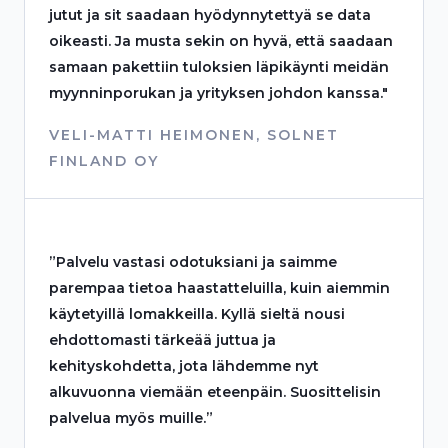
jutut ja sit saadaan hyödynnytettyä se data
oikeasti. Ja musta sekin on hyvä, että saadaan
samaan pakettiin tuloksien läpikäynti meidän
myynninporukan ja yrityksen johdon kanssa."
VELI-MATTI HEIMONEN, SOLNET
FINLAND OY
”Palvelu vastasi odotuksiani ja saimme
parempaa tietoa haastatteluilla, kuin aiemmin
käytetyillä lomakkeilla. Kyllä sieltä nousi
ehdottomasti tärkeää juttua ja
kehityskohdetta, jota lähdemme nyt
alkuvuonna viemään eteenpäin. Suosittelisin
palvelua myös muille.”