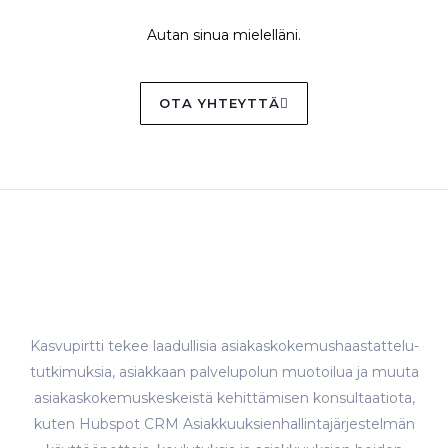
Autan sinua mielelläni.
OTA YHTEYTTÄ
Kasvupirtti tekee laadullisia asiakaskokemushaastattelu-
tutkimuksia, asiakkaan palvelupolun muotoilua ja muuta
asiakaskokemuskeskeistä kehittämisen konsultaatiota,
kuten Hubspot CRM Asiakkuuksienhallintajärjestelmän