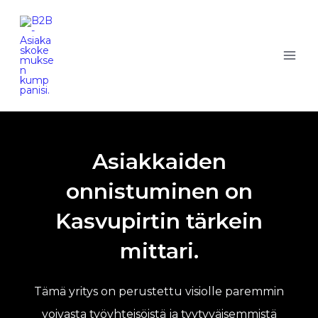
Skip
to
content
Asiakkaiden
onnistuminen on
Kasvupirtin tärkein
mittari.
Tämä yritys on perustettu visiolle paremmin
voivasta työyhteisöistä ja tyytyväisemmistä