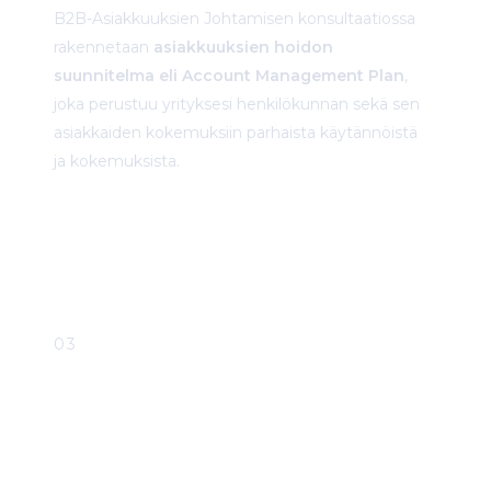
B2B-Asiakkuuksien Johtamisen konsultaatiossa
rakennetaan
asiakkuuksien hoidon
suunnitelma eli Account Management Plan
,
joka perustuu yrityksesi henkilökunnan sekä sen
asiakkaiden kokemuksiin parhaista käytännöistä
ja kokemuksista.
ALOITA TÄSTÄ
03
Asiakas-
kokemuksen