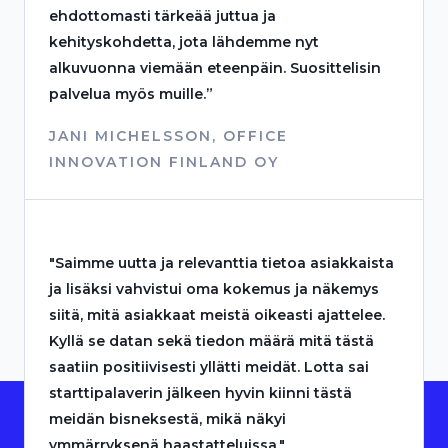
ehdottomasti tärkeää juttua ja
kehityskohdetta, jota lähdemme nyt
alkuvuonna viemään eteenpäin. Suosittelisin
palvelua myös muille.”
JANI MICHELSSON, OFFICE
INNOVATION FINLAND OY
"Saimme uutta ja relevanttia tietoa asiakkaista
ja lisäksi vahvistui oma kokemus ja näkemys
siitä, mitä asiakkaat meistä oikeasti ajattelee.
Kyllä se datan sekä tiedon määrä mitä tästä
saatiin positiivisesti yllätti meidät. Lotta sai
starttipalaverin jälkeen hyvin kiinni tästä
meidän bisneksestä, mikä näkyi
ymmärryksenä haastatteluissa."