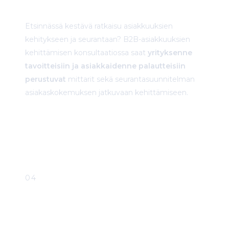
Kehittäminen
Etsinnässä kestävä ratkaisu asiakkuuksien
kehitykseen ja seurantaan? B2B-asiakkuuksien
kehittämisen konsultaatiossa saat
yrityksenne
tavoitteisiin ja asiakkaidenne palautteisiin
perustuvat
mittarit sekä seurantasuunnitelman
asiakaskokemuksen jatkuvaan kehittämiseen.
ALOITA TÄSTÄ
04
Hubspot Tools