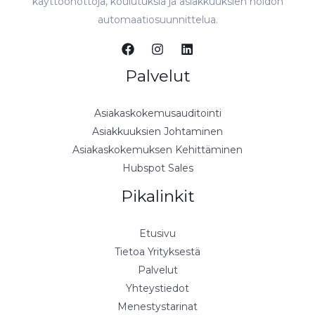
käyttöönottoja, koulutuksia ja asiakkuuksien hoidon
automaatiosuunnittelua.
Palvelut
Asiakaskokemusauditointi
Asiakkuuksien Johtaminen
Asiakaskokemuksen Kehittäminen
Hubspot Sales
Pikalinkit
Etusivu
Tietoa Yrityksestä
Palvelut
Yhteystiedot
Menestystarinat