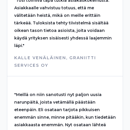
"Tosi toimiva tapa tutkia asiakaskokemusta.
Asiakkaalle vahvistuu totuus, että me
välitetään heistä, mikä on meille erittäin
tärkeää. Tuloksista tehty tiivistelmä sisältää
oikean tason tietoa asioista, joita voidaan
käydä yrityksen sisäisesti yhdessä laajemmin
läpi."
KALLE VENÄLÄINEN, GRANIITTI
SERVICES OY
"Meillä on niin sanotusti nyt paljon uusia
narunpäitä, joista vetämällä päästään
eteenpäin. Eli osataan tarjota pikkuisen
enemmän sinne, minne pitääkin, kun tiedetään
asiakkaasta enemmän. Nyt osataan lähteä