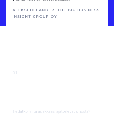
ALEKSI HELANDER, THE BIG BUSINESS
INSIGHT GROUP OY
Palvelut
01.
Asiakaskokemus-
auditoinnit
Tiedätkö mitä asiakkaasi ajattelevat sinusta?