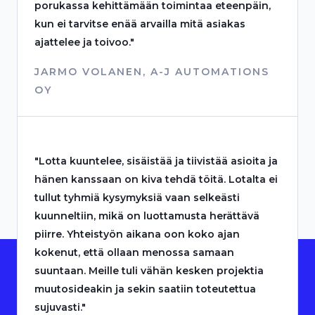
porukassa kehittämään toimintaa eteenpäin,
kun ei tarvitse enää arvailla mitä asiakas
ajattelee ja toivoo."
JARMO VOLANEN, A-J AUTOMATIONS
OY
"Lotta kuuntelee, sisäistää ja tiivistää asioita ja
hänen kanssaan on kiva tehdä töitä. Lotalta ei
tullut tyhmiä kysymyksiä vaan selkeästi
kuunneltiin, mikä on luottamusta herättävä
piirre. Yhteistyön aikana oon koko ajan
kokenut, että ollaan menossa samaan
suuntaan. Meille tuli vähän kesken projektia
muutosideakin ja sekin saatiin toteutettua
sujuvasti."