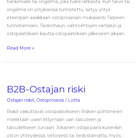
hankinnalle tai ongelma, joka tulee ratkaista. Kun tarve tai
ongelma on yrityksessä tunnistettu, siirtyy yritys
eteenpäin asiakkaan ostoprosessin mukaisesti Tarpeen
tunnistamisen, Tiedonhaun, vaihtoehtojen vertailun ja
ostopäätöksen kautta ostopäätöksen jälkeiseen aikaan.
Read More »
B2B-
Ostajan
B2B-Ostajan riski
riski
Ostajan riskit
,
Ostoprosessi
/
Lotta
Riskit vaikuttavat ostopäätökseen Riskien pohtiminen
mielletään usein liittymään vain talouteen ja
taloudelliseen turvaan. Jokainen ostaja painii kuitenkin
oston yhteydessä, tietoisesti tai tiedostamatta, myös