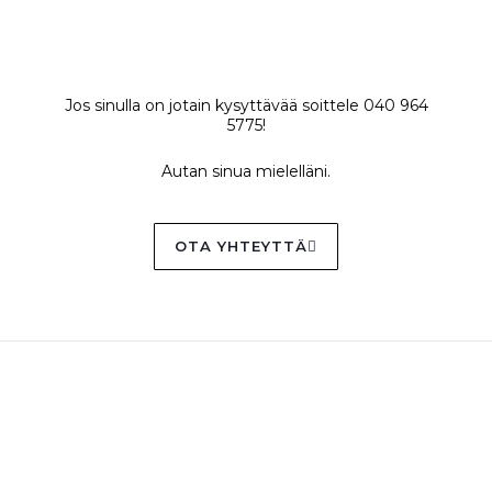
Jos sinulla on jotain kysyttävää soittele 040 964
5775!
Autan sinua mielelläni.
OTA YHTEYTTÄ