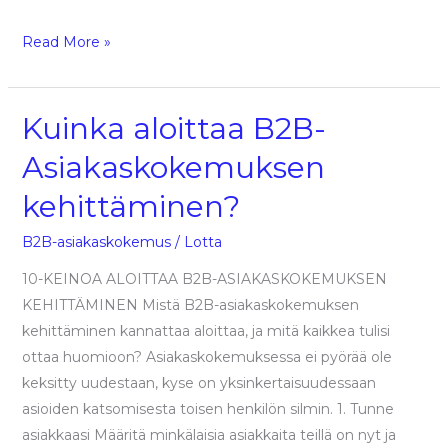
Read More »
Kuinka aloittaa B2B-
Kuinka
aloittaa
Asiakaskokemuksen
B2B-
kehittäminen?
Asiakaskokemuksen
kehittäminen?
B2B-asiakaskokemus
/
Lotta
10-KEINOA ALOITTAA B2B-ASIAKASKOKEMUKSEN
KEHITTÄMINEN Mistä B2B-asiakaskokemuksen
kehittäminen kannattaa aloittaa, ja mitä kaikkea tulisi
ottaa huomioon? Asiakaskokemuksessa ei pyörää ole
keksitty uudestaan, kyse on yksinkertaisuudessaan
asioiden katsomisesta toisen henkilön silmin. 1. Tunne
asiakkaasi Määritä minkälaisia asiakkaita teillä on nyt ja