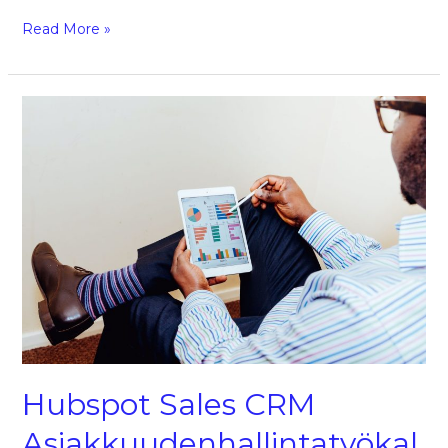
Read More »
Hubspot
Sales
CRM
Asiakkuudenhallintatyökalun
perusteet
Hubspot Sales CRM
Asiakkuudenhallintatyökal