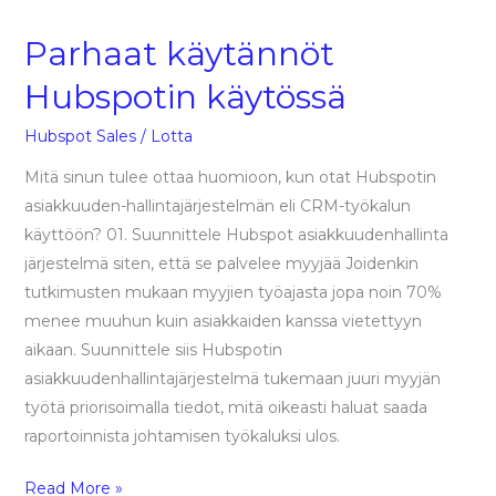
käytännöt
Parhaat käytännöt
Hubspotin
käytössä
Hubspotin käytössä
Hubspot Sales
/
Lotta
Mitä sinun tulee ottaa huomioon, kun otat Hubspotin
asiakkuuden-hallintajärjestelmän eli CRM-työkalun
käyttöön? 01. Suunnittele Hubspot asiakkuudenhallinta
järjestelmä siten, että se palvelee myyjää Joidenkin
tutkimusten mukaan myyjien työajasta jopa noin 70%
menee muuhun kuin asiakkaiden kanssa vietettyyn
aikaan. Suunnittele siis Hubspotin
asiakkuudenhallintajärjestelmä tukemaan juuri myyjän
työtä priorisoimalla tiedot, mitä oikeasti haluat saada
raportoinnista johtamisen työkaluksi ulos.
Read More »