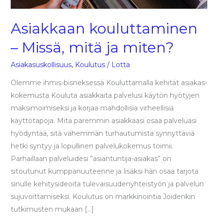
Asiakkaan kouluttaminen
– Missä, mitä ja miten?
Asiakasuskollisuus
,
Koulutus
/
Lotta
Olemme ihmis-bisneksessä Kouluttamalla kehität asiakas-
kokemusta Kouluta asiakkaita palvelusi käytön hyötyjen
maksimoimiseksi ja korjaa mahdollisia virheellisiä
käyttötapoja. Mitä paremmin asiakkaasi osaa palveluasi
hyödyntää, sitä vähemmän turhautumista synnyttäviä
hetki syntyy ja lopullinen palvelukokemus toimii.
Parhaillaan palveluidesi ”asiantuntija-asiakas” on
sitoutunut kumppanuuteenne ja lisäksi hän osaa tarjota
sinulle kehitysideoita tulevaisuudenyhteistyön ja palvelun
sujuvoittamiseksi. Koulutus on markkinointia Joidenkin
tutkimusten mukaan […]