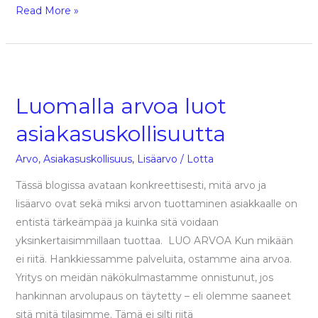
Read More »
Luomalla
arvoa
Luomalla arvoa luot
luot
asiakasuskollisuutta
asiakasuskollisuutta
Arvo
,
Asiakasuskollisuus
,
Lisäarvo
/
Lotta
Tässä blogissa avataan konkreettisesti, mitä arvo ja
lisäarvo ovat sekä miksi arvon tuottaminen asiakkaalle on
entistä tärkeämpää ja kuinka sitä voidaan
yksinkertaisimmillaan tuottaa. LUO ARVOA Kun mikään
ei riitä. Hankkiessamme palveluita, ostamme aina arvoa.
Yritys on meidän näkökulmastamme onnistunut, jos
hankinnan arvolupaus on täytetty – eli olemme saaneet
sitä mitä tilasimme. Tämä ei silti riitä