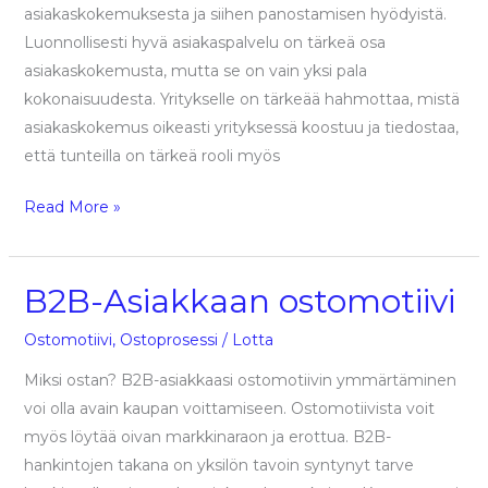
asiakaskokemuksesta ja siihen panostamisen hyödyistä.
Luonnollisesti hyvä asiakaspalvelu on tärkeä osa
asiakaskokemusta, mutta se on vain yksi pala
kokonaisuudesta. Yritykselle on tärkeää hahmottaa, mistä
asiakaskokemus oikeasti yrityksessä koostuu ja tiedostaa,
että tunteilla on tärkeä rooli myös
Read More »
B2B-Asiakkaan ostomotiivi
B2B-
Asiakkaan
Ostomotiivi
,
Ostoprosessi
/
Lotta
ostomotiivi
Miksi ostan? B2B-asiakkaasi ostomotiivin ymmärtäminen
voi olla avain kaupan voittamiseen. Ostomotiivista voit
myös löytää oivan markkinaraon ja erottua.​ B2B-
hankintojen takana on yksilön tavoin syntynyt tarve