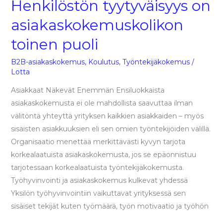
Henkilöstön tyytyväisyys on
asiakaskokemuskolikon
toinen puoli
B2B-asiakaskokemus
,
Koulutus
,
Työntekijäkokemus
/
Lotta
Asiakkaat Näkevät Enemmän Ensiluokkaista
asiakaskokemusta ei ole mahdollista saavuttaa ilman
välitöntä yhteyttä yrityksen kaikkien asiakkaiden – myös
sisäisten asiakkuuksien eli sen omien työntekijöiden välillä.
Organisaatio menettää merkittävästi kyvyn tarjota
korkealaatuista asiakaskokemusta, jos se epäonnistuu
tarjotessaan korkealaatuista työntekijäkokemusta.
Työhyvinvointi ja asiakaskokemus kulkevat yhdessä
Yksilön työhyvinvointiin vaikuttavat yrityksessä sen
sisäiset tekijät kuten työmäärä, työn motivaatio ja työhön