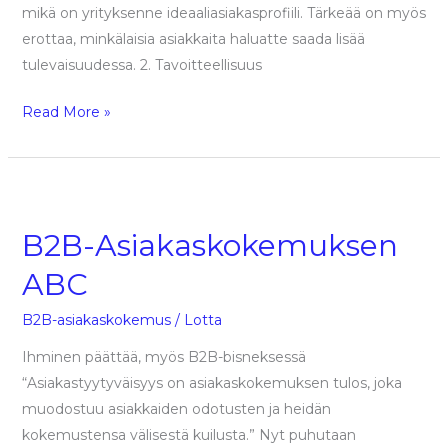
mikä on yrityksenne ideaaliasiakasprofiili. Tärkeää on myös
erottaa, minkälaisia asiakkaita haluatte saada lisää
tulevaisuudessa. 2. Tavoitteellisuus
Read More »
B2B-
Asiakaskokemuksen
B2B-Asiakaskokemuksen
ABC
ABC
B2B-asiakaskokemus
/
Lotta
Ihminen päättää, myös B2B-bisneksessä
“Asiakastyytyväisyys on asiakaskokemuksen tulos, joka
muodostuu asiakkaiden odotusten ja heidän
kokemustensa välisestä kuilusta.” Nyt puhutaan