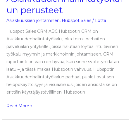
un perusteet
Asiakkuuksien johtaminen
,
Hubspot Sales
/
Lotta
Hubspot Sales CRM ABC Hubspotin CRM on
Asiakkuudenhallintatyökalu, joka toimii parhaiten
palvelualan yrityksille, joissa halutaan löytää intuitiivinen
työkalu myynnin ja markkinoinnin johtamiseen. CRM
raportointi on vain niin hyvää, kuin sinne syötetyn datan
laatu – ja tässä makaa Hubspotin vahvuus. Hubspotin
Asiakkuudenhallintatyökalun parhaat puolet ovat sen
helppokäyttöisyys ja visuaalisuus, joiden ansiosta se on
erittäin käyttäjäystävällinen. Hubspotin
Read More »
Parhaat