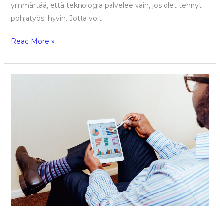
ymmärtää, että teknologia palvelee vain, jos olet tehnyt
pohjatyösi hyvin. Jotta voit
Read More »
Henkilöstön
tyytyväisyys
on
asiakaskokemuskolikon
toinen
puoli