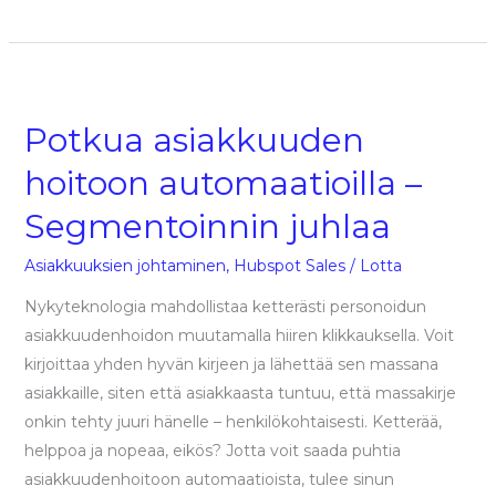
Potkua
asiakkuuden
Potkua asiakkuuden
hoitoon
automaatioilla
hoitoon automaatioilla –
–
Segmentoinnin juhlaa
Segmentoinnin
juhlaa
Asiakkuuksien johtaminen
,
Hubspot Sales
/
Lotta
Nykyteknologia mahdollistaa ketterästi personoidun
asiakkuudenhoidon muutamalla hiiren klikkauksella. Voit
kirjoittaa yhden hyvän kirjeen ja lähettää sen massana
asiakkaille, siten että asiakkaasta tuntuu, että massakirje
onkin tehty juuri hänelle – henkilökohtaisesti. Ketterää,
helppoa ja nopeaa, eikös? Jotta voit saada puhtia
asiakkuudenhoitoon automaatioista, tulee sinun